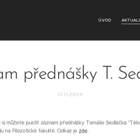
ÚVOD
AKTUAL
m přednášky T. Se
13.11.2024
 si můžete pustit záznam přednášky Tomáše Sedláčka "Tělo,
du na Filozofické fakultě. Odkaz je
zde
.