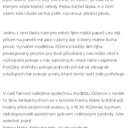
kterými může kráčet, někdy třeba i běžet láska. A v čem
všem, kde všude se má vtělit, rozvinout, přinést plody...
Jednu z cest lásky nám pro měsíc říjen nabízí papež Lev. Má
přitom na paměti mír jako vzácný dar, o který máme Boha
prosit. Vytvářet modlitbou růžence každý den října
privilegovaný prostor pro Boží působení v nás může vést k
rozhojnění pokoje v nás samotných i mezi námi vzájemně.
Potůčky vnitřního pokoje jednotlivých lidí se vlévají do
svlažujících řek pokoje a míru, které tento svět tolik potřebuje.
V naší farnosti nabízíme společnou modlitbu růžence v neděli
12. října. Setkali bychom se v kostele Panny Marie Sněžné půl
hodiny před večerní mší svatou, tj. v 18.30. Růženec bychom
rádi doprovodili společným zpěvem i některými symboly. Jste
srdečně zváni!
Panna Maria, Královna míru, ať vás opatruje.