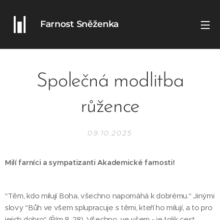
Farnost Sněženka
Společná modlitba
růžence
09.10.2025
Milí farníci a sympatizanti Akademické farnosti!
"Těm, kdo milují Boha, všechno napomáhá k dobrému." Jinými
slovy "Bůh ve všem splupracuje s těmi, kteří ho milují, a to pro
jejich dobro" (Řím 8, 28). Všechno, ve všem - je tolik cest,