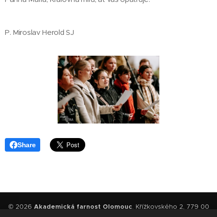
P. Miroslav Herold SJ
Share
© 2026
Akademická farnost Olomouc
. Křížkovského 2, 779 00
Olomouc