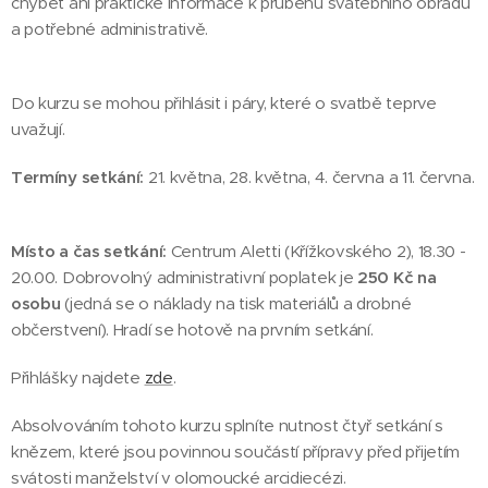
chybět ani praktické informace k průběhu svatebního obřadu
a potřebné administrativě.
Do kurzu se mohou přihlásit i páry, které o svatbě teprve
uvažují.
Termíny setkání:
21. května, 28. května, 4. června a 11. června.
Místo a čas setkání:
Centrum Aletti (Křížkovského 2), 18.30 -
20.00. Dobrovolný administrativní poplatek je
250 Kč na
osobu
(jedná se o náklady na tisk materiálů a drobné
občerstvení). Hradí se hotově na prvním setkání.
Přihlášky najdete
zde
.
Absolvováním tohoto kurzu splníte nutnost čtyř setkání s
knězem, které jsou povinnou součástí přípravy před přijetím
svátosti manželství v olomoucké arcidiecézi.