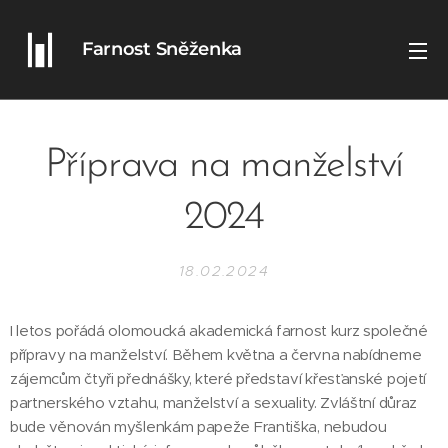
Farnost Sněženka
Příprava na manželství
2024
18.02.2024
I letos pořádá olomoucká akademická farnost kurz společné
přípravy na manželství. Během května a června nabídneme
zájemcům čtyři přednášky, které představí křesťanské pojetí
partnerského vztahu, manželství a sexuality. Zvláštní důraz
bude věnován myšlenkám papeže Františka, nebudou