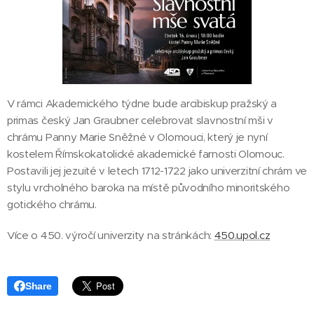
V rámci Akademického týdne bude arcibiskup pražský a
primas český Jan Graubner celebrovat slavnostní mši v
chrámu Panny Marie Sněžné v Olomouci, který je nyní
kostelem Římskokatolické akademické farnosti Olomouc.
Postavili jej jezuité v letech 1712-1722 jako univerzitní chrám ve
stylu vrcholného baroka na místě původního minoritského
gotického chrámu.
Více o 450. výročí univerzity na stránkách:
450.upol.cz
Share