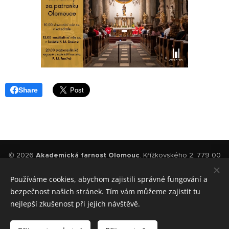
Share
© 2026
Akademická farnost Olomouc
. Křížkovského 2, 779 00
Olomouc
Používáme cookies, abychom zajistili správné fungování a
Autory použitých fotografií jsou Josef Polehňa, Ondřej Soukup a
Roman Polách z projektu Člověk a víra.
bezpečnost našich stránek. Tím vám můžeme zajistit tu
nejlepší zkušenost při jejich návštěvě.
Vytvořeno službou
Webnode
Cookies
Jazyky