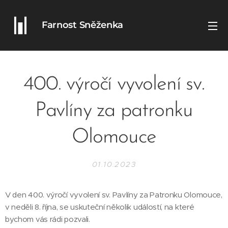
Farnost Sněženka
400. výročí vyvolení sv.
Pavlíny za patronku
Olomouce
01.10.2023
V den 400. výročí vyvolení sv. Pavlíny za Patronku Olomouce,
v neděli 8. října, se uskuteční několik událostí, na které
bychom vás rádi pozvali.