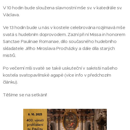
V 10 hodin bude sloužena slavnostní mše sv. v katedrále sv.
Václava.
Ve 13 hodin bude u nás v kostele celebrována rozjímavá mše
svatá s hudebním doprovodem. Zazní při ní Missa in honorem
Sanctae Paulinae Romanae, dílo současného hudebního
skladatele Jiřího Miroslava Procházky a dále díla starých
mistrů.
Po večerní mši svaté se také uskuteční v sakristii našeho
kostela svatopavlínské agapé (více info v předchozím
článku).
Těšíme se na setkání!