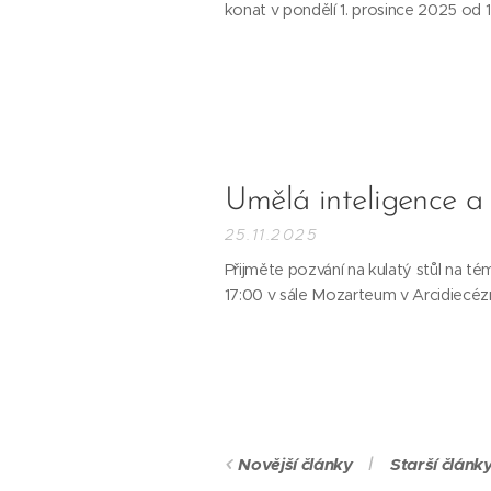
konat v pondělí 1. prosince 2025 od 
Umělá inteligence a s
25.11.2025
Přijměte pozvání na kulatý stůl na tém
17:00 v sále Mozarteum v Arcidiecé
Novější články
Starší článk