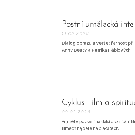
Postní umělecká int
14.02.2026
Dialog obrazu a verše: farnost při
Anny Beaty a Patrika Háblových
Cyklus Film a spirit
09.02.2026
Přijměte pozvání na další promítání fil
filmech najdete na plakátech.