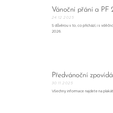
Vánoční přání a PF
24.12.2025
S důvěrou v to, co přichází, i s vděč
2026.
Předvánoční zpovídá
30.11.2025
Všechny informace najdete na plakát