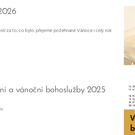
 2026
ností za to, co bylo, přejeme požehnané Vánoce i celý rok
ní a vánoční bohoslužby 2025
u.