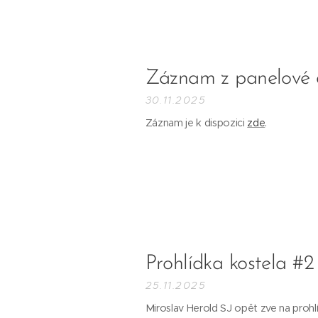
Záznam z panelové di
30.11.2025
Záznam je k dispozici
zde
.
Prohlídka kostela #2
25.11.2025
Miroslav Herold SJ opět zve na proh