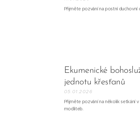
Přijměte pozvání na postní duchovní
Ekumenické bohosluž
jednotu křesťanů
05.01.2026
Přijměte pozvání na několik setkání v
modliteb.