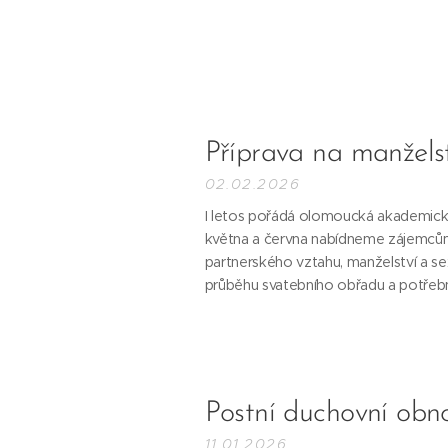
Příprava na manžels
02.02.2026
I letos pořádá olomoucká akademická
května a června nabídneme zájemcům 
partnerského vztahu, manželství a se
průběhu svatebního obřadu a potřebn
Postní duchovní ob
11.01.2026